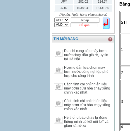
JPY
202.02
214.74
Bảng 
AUD
15386.41
16131.86
HKD
2906.04
3028.6
(Nguồn: Ngân hàng vietcombank)
SGD
16755.29
17427.08
STT
Kết quả
THB
666.2
786.99
CAD
17223.74
18058.21
TIN MỚI ĐĂNG
CHF
23161.62
24283.77
DKK
0
3531.88
1
Địa chỉ cung cấp máy bơm
INR
0
340.14
nước chạy dầu giá rẻ, uy tín
tại Hà Nội
KRW
18.01
21.12
KWD
0
79758.97
Hướng dẫn lựa chọn máy
bơm nước công nghiệp phù
2
MYR
0
5808.39
hợp cho công trình
NOK
0
2658.47
Cách tính chi phí nhiên liệu
RMB
3272
1
máy bơm cứu hỏa chạy xăng
RUB
0
418.79
chính xác nhất
SAR
0
6457
Cách tính chi phí nhiên liệu
3
SEK
0
2503.05
máy bơm cứu hỏa chạy xăng
chính xác nhất
Hệ thống báo cháy tự động
thông minh có kết nối IoT và
giám sát từ xa
4