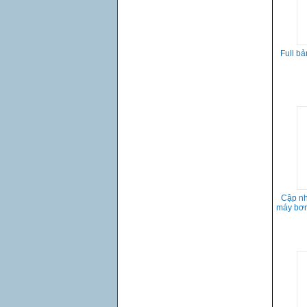
Full b
Cập nh
máy bơm