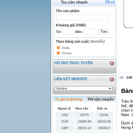
Tra cứu nhanh
Tất cả
Tên sản phẩm
Khoảng giá (VNĐ)
Từ:
Đến:
Theo hãng sản xuất
(Xem/Ẩn)
Stella
Pentax
HỖ TRỢ TRỰC TUYẾN
CHI
LIÊN KẾT WEBSITE
Bả
Tỷ giá N.tệ/Vàng
Phí vận chuyển
Trên t
thế, đ
Ngoại tệ
Mua vào
Bán ra
chọn m
Nam. 
USD
23075
23245
EUR
24960.98
26533.06
Dưới đ
Hưng P
GBP
29534.14
30656.9