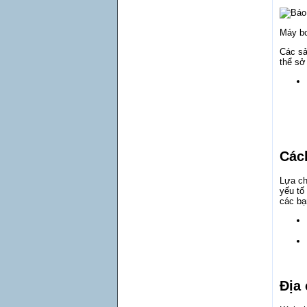
Máy bơ
Các sả
thể sở
Các
Lựa ch
yếu tố
các bạ
Địa