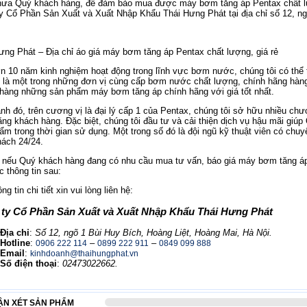
hưa Quý khách hàng, để đảm bảo mua được máy bơm tăng áp Pentax chất lư
y Cổ Phần Sản Xuất và Xuất Nhập Khẩu Thái Hưng Phát tại địa chỉ số 12, ng
ưng Phát – Địa chỉ áo giá máy bơm tăng áp Pentax chất lượng, giá rẻ
n 10 năm kinh nghiệm hoạt động trong lĩnh vực bơm nước, chúng tôi có thể tự 
 là một trong những đơn vị cùng cấp bơm nước chất lượng, chính hãng hà
hàng những sản phẩm máy bơm tăng áp chính hãng với giá tốt nhất.
nh đó, trên cương vị là đại lý cấp 1 của Pentax, chúng tôi sở hữu nhiều chư
ặng khách hàng. Đặc biệt, chúng tôi đầu tư và cải thiện dịch vụ hậu mãi giú
ẩm trong thời gian sử dụng. Một trong số đó là đội ngũ kỹ thuật viên có ch
hách 24/24.
, nếu Quý khách hàng đang có nhu cầu mua tư vấn, báo giá máy bơm tăng áp 
c thông tin sau:
ng tin chi tiết xin vui lòng liên hệ:
ty Cổ Phần Sản Xuất và Xuất Nhập Khẩu Thái Hưng Phát
Địa chỉ
:
Số 12, ngõ 1 Bùi Huy Bích, Hoàng Liệt, Hoàng Mai, Hà Nội.
Hotline
:
–
–
0906 222 114
0899 222 911
0849 099 888
Email
:
kinhdoanh@thaihungphat.vn
Số điện thoại
:
02473022662.
ẬN XÉT SẢN PHẨM