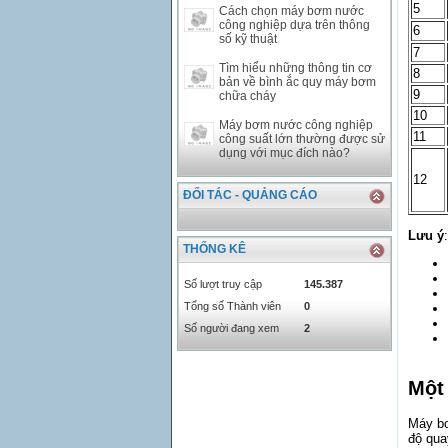
5
Cách chọn máy bơm nước
công nghiệp dựa trên thông
6
số kỹ thuật
7
Tìm hiểu những thông tin cơ
8
bản về bình ắc quy máy bơm
9
chữa cháy
10
Máy bơm nước công nghiệp
11
công suất lớn thường được sử
dụng với mục đích nào?
12
ĐỐI TÁC - QUẢNG CÁO
Lưu ý
:
THỐNG KÊ
Số lượt truy cập
145.387
Tổng số Thành viên
0
Số người đang xem
2
Một
Máy bơ
độ qua