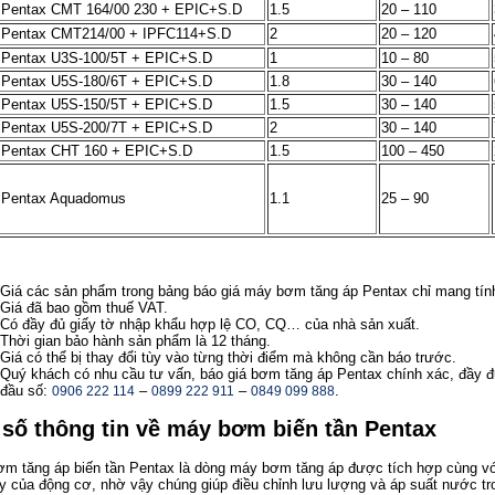
Pentax CMT 164/00 230 + EPIC+S.D
1.5
20 – 110
Pentax CMT214/00 + IPFC114+S.D
2
20 – 120
Pentax U3S-100/5T + EPIC+S.D
1
10 – 80
Pentax U5S-180/6T + EPIC+S.D
1.8
30 – 140
Pentax U5S-150/5T + EPIC+S.D
1.5
30 – 140
Pentax U5S-200/7T + EPIC+S.D
2
30 – 140
Pentax CHT 160 + EPIC+S.D
1.5
100 – 450
Pentax Aquadomus
1.1
25 – 90
Giá các sản phẩm trong bảng báo giá máy bơm tăng áp Pentax chỉ mang tín
Giá đã bao gồm thuế VAT.
Có đầy đủ giấy tờ nhập khẩu hợp lệ CO, CQ… của nhà sản xuất.
Thời gian bảo hành sản phẩm là 12 tháng.
Giá có thể bị thay đổi tùy vào từng thời điểm mà không cần báo trước.
Quý khách có nhu cầu tư vấn, báo giá bơm tăng áp Pentax chính xác, đầy đủ 
đầu số:
–
–
.
0906 222 114
0899 222 911
0849 099 888
 số thông tin về máy bơm biến tần Pentax
m tăng áp biến tần Pentax là dòng máy bơm tăng áp được tích hợp cùng với
y của động cơ, nhờ vậy chúng giúp điều chỉnh lưu lượng và áp suất nước tr