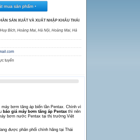
ặt mua sản phẩm
‣
HẦN SẢN XUẤT VÀ XUẤT NHẬP KHẨU THÁI
 Huy Bích, Hoàng Mai, Hà Nội, Hoàng Mai, Hà
mail.com
rực tuyến
m máy bơm tăng áp biến tần Pentax. Chính vì
ầu
báo giá máy bơm tăng áp Pentax
thì nên
áy bơm nước Pentax tại thị trường Việt
đang được phân phối chính hãng tại Thái