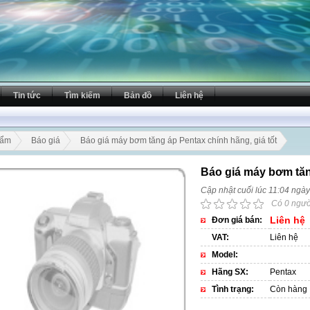
Tin tức
Tìm kiếm
Bản đồ
Liên hệ
hẩm
Báo giá
Báo giá máy bơm tăng áp Pentax chính hãng, giá tốt
Báo giá máy bơm tăn
Cập nhật cuối lúc 11:04 ngà
Có 0 ngườ
Liên hệ
Đơn giá bán:
VAT:
Liên hệ
Model:
Hãng SX:
Pentax
Tình trạng:
Còn hàng