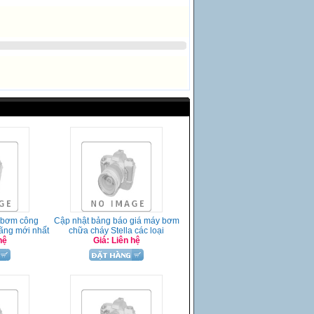
 bơm công
Cập nhật bảng báo giá máy bơm
hãng mới nhất
chữa cháy Stella các loại
hệ
Giá: Liên hệ