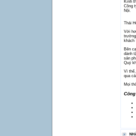
Kính t
Công t
Nội.
Thái H
Với hơ
trường
khách 
Bên cạ
dành t
sản ph
Quý k
Vì thế
qua cá
Mọi thô
Công 
NH