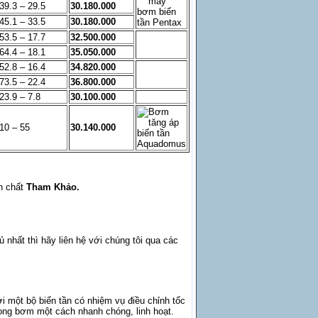
39.3 – 29.5
30.180.000
45.1 – 33.5
30.180.000
53.5 – 17.7
32.500.000
64.4 – 18.1
35.050.000
52.8 – 16.4
34.820.000
73.5 – 22.4
36.800.000
23.9 – 7.8
30.100.000
10 – 55
30.140.000
h chất
Tham Khảo.
nhất thì hãy liên hệ với chúng tôi qua các
 một bộ biến tần có nhiệm vụ điều chỉnh tốc
ong bơm một cách nhanh chóng, linh hoạt.