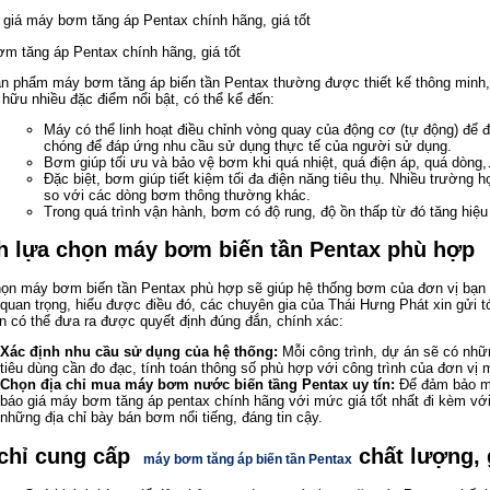
m tăng áp Pentax chính hãng, giá tốt
n phẩm máy bơm tăng áp biến tần Pentax thường được thiết kế thông minh,
 hữu nhiều đặc điểm nổi bật, có thể kể đến:
Máy có thể linh hoạt điều chỉnh vòng quay của động cơ (tự động) để 
chóng để đáp ứng nhu cầu sử dụng thực tế của người sử dụng.
Bơm giúp tối ưu và bảo vệ bơm khi quá nhiệt, quá điện áp, quá dòng
Đặc biệt, bơm giúp tiết kiệm tối đa điện năng tiêu thụ. Nhiều trường
so với các dòng bơm thông thường khác.
Trong quá trình vận hành, bơm có độ rung, độ ồn thấp từ đó tăng hiệu
h lựa chọn máy bơm biến tần Pentax phù hợp
ọn máy bơm biến tần Pentax phù hợp sẽ giúp hệ thống bơm của đơn vị bạn ho
 quan trọng, hiểu được điều đó, các chuyên gia của Thái Hưng Phát xin gửi 
n có thể đưa ra được quyết định đúng đắn, chính xác:
Xác định nhu cầu sử dụng của hệ thống:
Mỗi công trình, dự án sẽ có nhữ
tiêu dùng cần đo đạc, tính toán thông số phù hợp với công trình của đơn vị
Chọn địa chỉ mua máy bơm nước biến tầng Pentax uy tín:
Để đảm bảo m
báo giá máy bơm tăng áp pentax chính hãng với mức giá tốt nhất đi kèm với
những địa chỉ bày bán bơm nổi tiếng, đáng tin cậy.
 chỉ cung cấp
chất lượng, 
máy bơm tăng áp biến tần Pentax