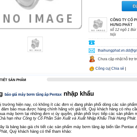
Đ
CÔNG TY CỔ P
HƯNG PHÁT
số 12 ngõ 1 Bùi
Nội
thaihungphat.vn.dd@g
Chưa cập nhật hỗ trợ t
Công cụ
|
Chia sẻ
|
 TIẾT SẢN PHẨM
ng
nhập khẩu
báo giá máy bơm tăng áp Pentax
hị trường hiện nay, có không ít các đơn vị đang phân phối dòng các sản phẩ
ể đảm bảo mua được hàng chính hãng với giá tốt, Quý khách hàng có nhu c
ua máy bơm tại những đơn vị ủy quyền, phân phối trực tiếp các sản phẩm m
Chả hạn như
Công ty Cổ Phần Sản Xuất và Xuất Nhập Khẩu Thái Hưng Phát.
ây là bảng báo giá chi tiết các sản phẩm máy bơm tăng áp biến tần Pentax 
hát, Quý khách hàng có thể tham khảo: